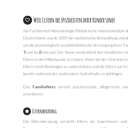
Weil Eltern die Spezialisten ihrer Kinder sind!
Am Fachbereich Neonatologie/Pädiatrische Intensivmedizin de
Deutschland, wurde 2009 die medizinische Behandlung und p
um die psychologisch-sozialmedizinische Versorgung ihrer Fam
T
eam im
Z
entrum). Der Name verdeutlicht den inhaltlichen 
Eltern in den Mittelpunkt zu rücken, ihnen bei der Orientierun
Eltern-Kind-Bindungen zu unterstützen und die Eltern zur f
bereits während des stationären Aufenthalts zu befähigen.
Das
FamilieNetz
vereint psychosoziale, pflegerische un
orientieren:
Elternberatung
Die Elternberatung versteht Eltern als Expertinnen und