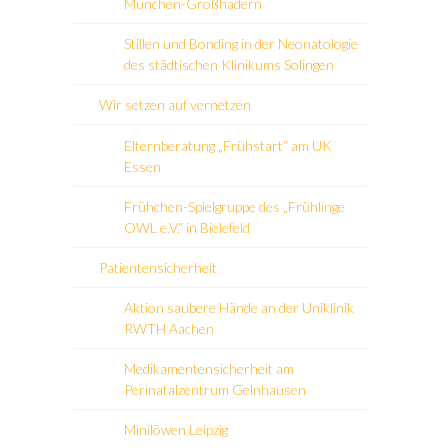
München-Großhadern
Stillen und Bonding in der Neonatologie
des städtischen Klinikums Solingen
Wir setzen auf vernetzen
Elternberatung „Frühstart“ am UK
Essen
Frühchen-Spielgruppe des „Frühlinge
OWL e.V.“ in Bielefeld
Patientensicherheit
Aktion saubere Hände an der Uniklinik
RWTH Aachen
Medikamentensicherheit am
Perinatalzentrum Gelnhausen
Minilöwen Leipzig