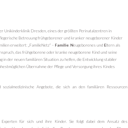
r Unikinderklinik Dresden, eines der größten Perinatalzentren in
flegerische Betreuung frühgeborener und kranker neugeborener Kinder
ilien erweitert: „FamilieNetz“ –
Familie
:
N
eugeborenes und
E
ltern als
Anspruch, das frühgeborene oder kranke neugeborene Kind und seine
g in der neuen familiären Situation zu helfen, die Entwicklung stabiler
rühestmöglichen Übernahme der Pflege und Versorgung ihres Kindes
d sozialmedizinische Angebote, die sich an den familiären Ressourcen
 Experten für sich und ihre Kinder. Sie folgt dabei dem Ansatz des