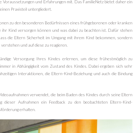
che Voraussetzungen und Erfahrungen mit. Das FamilieNetz bietet daher ein
nen Praxisteil untergliedert.
ationen zu den besonderen Bedürfnissen eines frühgeborenen oder kranken
e ihr Kind versorgen können und was dabei zu beachten ist. Dafür stehen
 dass die Eltern Sicherheit im Umgang mit ihrem Kind bekommen, sondern
u verstehen und auf diese zu reagieren.
nständige Versorgung Ihres Kindes erlernen, um diese frühestmöglich zu
t immer in Abhängigkeit vom Zustand des Kindes. Dabei ergeben sich sehr
ühzeitigen Interaktionen, die Eltern-Kind-Beziehung und auch die Bindung
 Videoaufnahmen verwendet, die beim Baden des Kindes durch seine Eltern
ng dieser Aufnahmen ein Feedback zu den beobachteten Eltern-Kind-
sförderung erhalten.