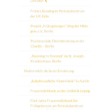
Dresden
Frühes Bonding im Perinatalzentrum
der UK Köln
Projekt „Früh geborgen“, Weg der Mitte
gem. e.V., Berlin
Psychosoziale Elternberatung an der
Charité – Berlin
„Rooming-In Konzept“ im St. Joseph
Krankenhaus, Berlin
Muttermilch: die beste Ernährung
„Babyfreundliche Kinderklinik“ in Aurich
Frauenmilchbank an der Uniklinik Leipzig
Fünf Jahre Frauenmilchbank für
Frühgeborene am Perinatalzentrum