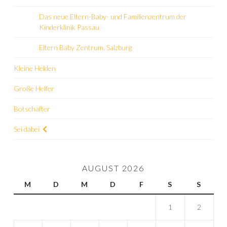
Das neue Eltern-Baby- und Familienzentrum der
Kinderklinik Passau
Eltern Baby Zentrum, Salzburg
Kleine Helden
Große Helfer
Botschafter
Sei dabei
AUGUST 2026
M
D
M
D
F
S
S
1
2