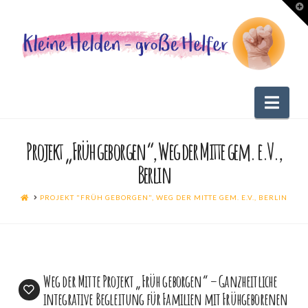
T
t
W
Nav
Projekt „Früh geborgen“, Weg der Mitte gem. e.V.,
Berlin
HOME
PROJEKT "FRÜH GEBORGEN", WEG DER MITTE GEM. E.V., BERLIN
Weg der Mitte Projekt „Früh geborgen“ – Ganzheitliche
integrative Begleitung für Familien mit Frühgeborenen