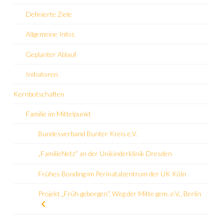
Definierte Ziele
Allgemeine Infos
Geplanter Ablauf
Initiatoren
Kernbotschaften
Familie im Mittelpunkt
Bundesverband Bunter Kreis e.V.
„FamilieNetz“ an der Unikinderklinik Dresden
Frühes Bonding im Perinatalzentrum der UK Köln
Projekt „Früh geborgen“, Weg der Mitte gem. e.V., Berlin