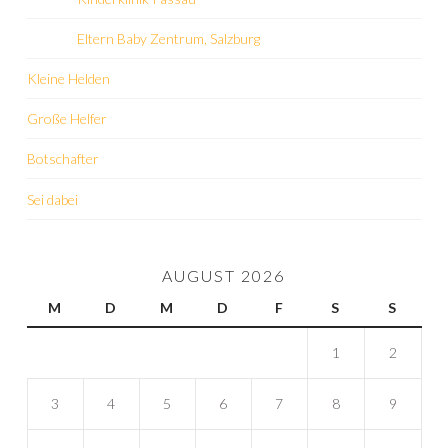
Eltern Baby Zentrum, Salzburg
Kleine Helden
Große Helfer
Botschafter
Sei dabei
AUGUST 2026
M
D
M
D
F
S
S
1
2
3
4
5
6
7
8
9