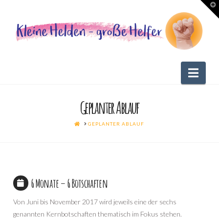
T
t
W
Nav
Geplanter Ablauf
HOME
GEPLANTER ABLAUF
6 Monate – 6 Botschaften
Von Juni bis November 2017 wird jeweils eine der sechs
genannten Kernbotschaften thematisch im Fokus stehen.