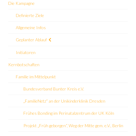
Die Kampagne
Definierte Ziele
Allgemeine Infos
Geplanter Ablauf
Initiatoren
Kernbotschaften
Familie im Mittelpunkt
Bundesverband Bunter Kreis e.V.
„FamilieNetz“ an der Unikinderklinik Dresden
Frühes Bonding im Perinatalzentrum der UK Köln
Projekt „Früh geborgen“, Weg der Mitte gem. e.V., Berlin