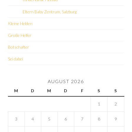
Eltern Baby Zentrum, Salzburg
Kleine Helden
Große Helfer
Botschafter
Sei dabei
AUGUST 2026
M
D
M
D
F
S
S
1
2
3
4
5
6
7
8
9