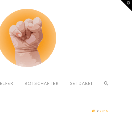
T
t
W
ELFER
BOTSCHAFTER
SEI DABEI
HOME
2016