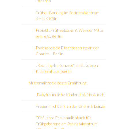
Dresden
Frühes Bonding im Perinatalzentrum
der UK Köln
Projekt „Früh geborgen“, Weg der Mitte
gem. e.V., Berlin
Psychosoziale Elternberatung an der
Charité – Berlin
„Rooming-In Konzept“ im St. Joseph
Krankenhaus, Berlin
Muttermilch: die beste Ernährung
„Babyfreundliche Kinderklinik“ in Aurich
Frauenmilchbank an der Uniklinik Leipzig
Fünf Jahre Frauenmilchbank für
Frühgeborene am Perinatalzentrum