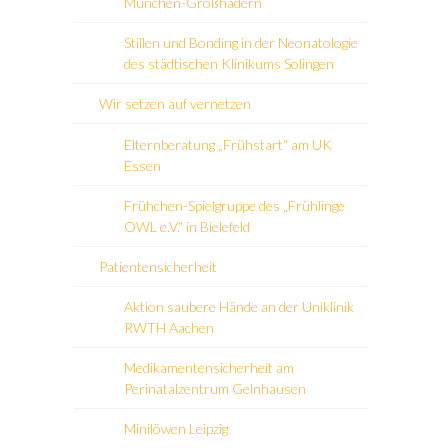
München-Großhadern
Stillen und Bonding in der Neonatologie
des städtischen Klinikums Solingen
Wir setzen auf vernetzen
Elternberatung „Frühstart“ am UK
Essen
Frühchen-Spielgruppe des „Frühlinge
OWL e.V.“ in Bielefeld
Patientensicherheit
Aktion saubere Hände an der Uniklinik
RWTH Aachen
Medikamentensicherheit am
Perinatalzentrum Gelnhausen
Minilöwen Leipzig